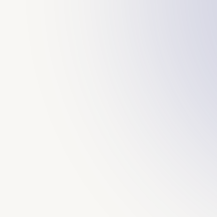
ة
زة
Garmin & Wahoo s