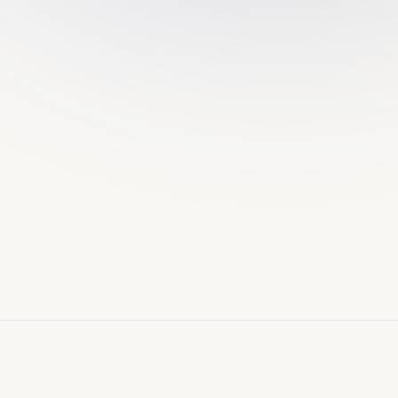
الحالة
متاح
وصول
سب
بالاشتراك
النموذج